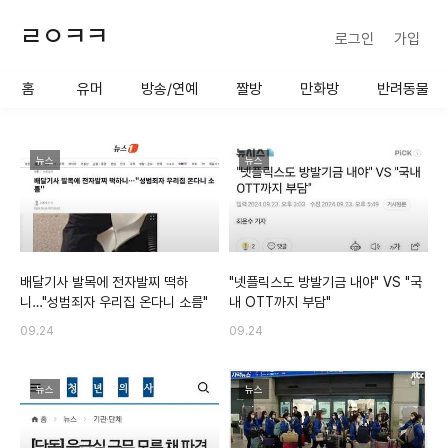
ㄹㅇㅋㅋ
로그인
가입
사용할 공유 링크를 선택 해 주
세요.
홈
유머
방송/연예
짤방
만화방
반려동물
뉴스
뉴스
배달기사 발목에 전자발찌 떡하
"넷플릭스도 방발기금 내야" VS "국
니…"성범죄자 우리집 온다니 소름"
내 OTT까지 부담"
09.24
09.24
뉴스
뉴스