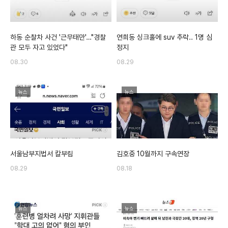
하동 순찰차 사건 '근무태만'…"경찰
연희동 싱크홀에 suv 추락.. 1명 심
관 모두 자고 있었다"
정지
08.30
08.29
뉴스
뉴스
서울남부지법서 칼부림
김호중 10월까지 구속연장
08.29
08.18
뉴스
뉴스