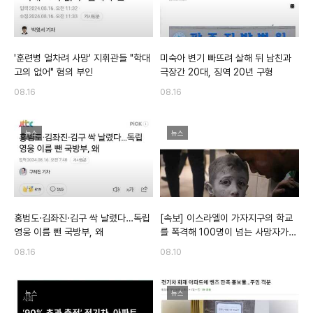
'훈련병 얼차려 사망' 지휘관들 "학대
미숙아 변기 빠뜨려 살해 뒤 남친과
고의 없어" 혐의 부인
극장간 20대, 징역 20년 구형
08.16
08.16
뉴스
뉴스
홍범도·김좌진·김구 싹 날렸다…독립
[속보] 이스라엘이 가자지구의 학교
영웅 이름 뺀 국방부, 왜
를 폭격해 100명이 넘는 사망자가
발생했습니다
08.16
08.10
뉴스
뉴스