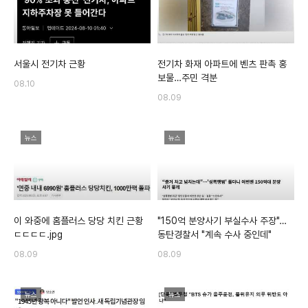
서울시 전기차 근황
전기차 화재 아파트에 벤츠 판촉 홍
보물…주민 격분
08.10
08.09
뉴스
뉴스
이 와중에 홈플러스 당당 치킨 근황
"150억 분양사기 부실수사 주장"…
ㄷㄷㄷㄷ.jpg
동탄경찰서 "계속 수사 중인데"
08.09
08.09
뉴스
뉴스