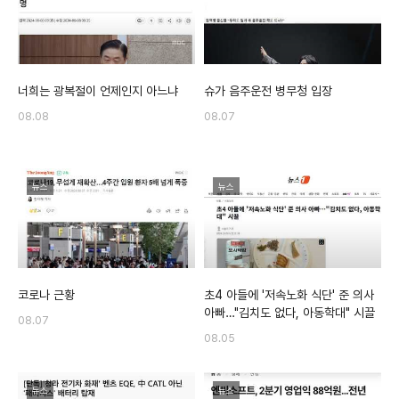
너희는 광복절이 언제인지 아느냐
슈가 음주운전 병무청 입장
08.08
08.07
뉴스
뉴스
코로나 근황
초4 아들에 '저속노화 식단' 준 의사
아빠…"김치도 없다, 아동학대" 시끌
08.07
08.05
뉴스
뉴스