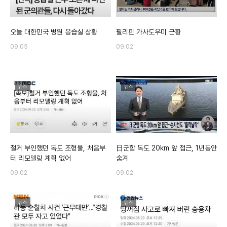
오늘 대한민국 병원 응습실 상황
필리핀 가사도우미 근황
09.05
09.02
뉴스
뉴스
철거 부인했던 독도 조형물, 처음부
日군함 독도 20km 앞 접근, 1년동안
터 리모델링 계획 없어
숨겨
09.02
09.02
뉴스
뉴스