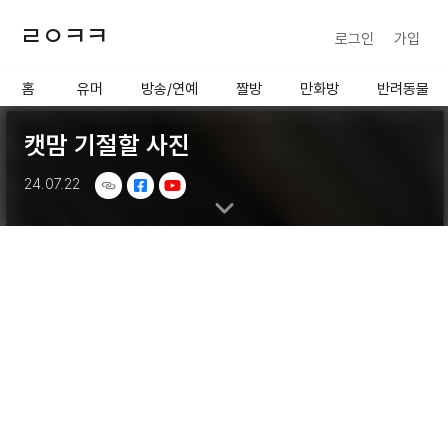
ㄹㅇㅋㅋ
로그인
가입
사용할 공유 링크를 선택 해 주
세요.
홈
유머
방송/연예
짤방
만화방
반려동물
캣맘 기절할 사진
24.07.22